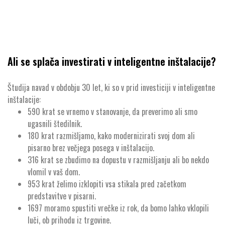
Ali se splača investirati v inteligentne inštalacije?
Študija navad v obdobju 30 let, ki so v prid investiciji v inteligentne
inštalacije:
590 krat se vrnemo v stanovanje, da preverimo ali smo
ugasnili štedilnik.
180 krat razmišljamo, kako modernizirati svoj dom ali
pisarno brez večjega posega v inštalacijo.
316 krat se zbudimo na dopustu v razmišljanju ali bo nekdo
vlomil v vaš dom.
953 krat želimo izklopiti vsa stikala pred začetkom
predstavitve v pisarni.
1697 moramo spustiti vrečke iz rok, da bomo lahko vklopili
luči, ob prihodu iz trgovine.