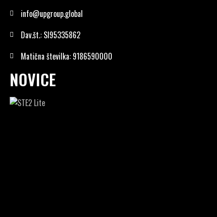
info@upgroup.global
Dav.št.: SI95335862
Matična številka: 9186590000
NOVICE