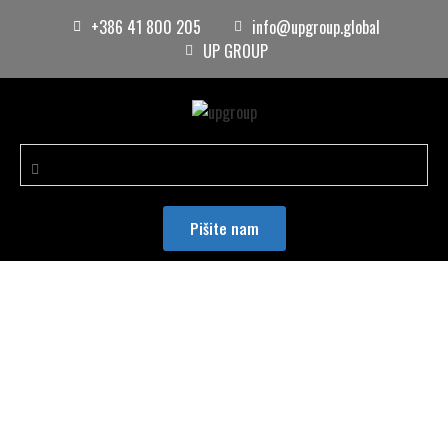
+386 41 800 205
info@upgroup.global
UP GROUP
Pišite nam
Pametna hiša - KNX inštalacije
DOMOV
/
NAŠE STORITVE
/
PAMETNA HIŠA