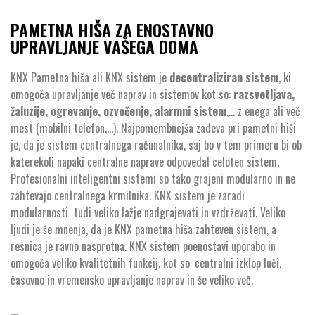
PAMETNA HIŠA ZA ENOSTAVNO
UPRAVLJANJE VAŠEGA DOMA
KNX Pametna hiša ali KNX sistem je
decentraliziran sistem
, ki
omogoča upravljanje več naprav in sistemov kot so:
razsvetljava,
žaluzije, ogrevanje, ozvočenje, alarmni sistem
,… z enega ali več
mest (mobilni telefon,…). Najpomembnejša zadeva pri pametni hiši
je, da je sistem centralnega računalnika, saj bo v tem primeru bi ob
katerekoli napaki centralne naprave odpovedal celoten sistem.
Profesionalni inteligentni sistemi so tako grajeni modularno in ne
zahtevajo centralnega krmilnika. KNX sistem je zaradi
modularnosti tudi veliko lažje nadgrajevati in vzdrževati. Veliko
ljudi je še mnenja, da je KNX pametna hiša zahteven sistem, a
resnica je ravno nasprotna. KNX sistem poenostavi uporabo in
omogoča veliko kvalitetnih funkcij, kot so: centralni izklop luči,
časovno in vremensko upravljanje naprav in še veliko več.