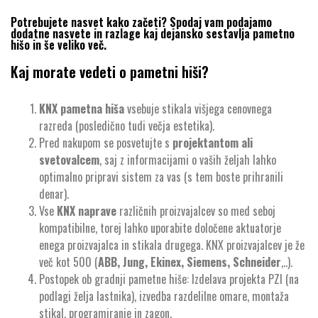
Potrebujete nasvet kako začeti? Spodaj vam podajamo
dodatne nasvete in razlage kaj dejansko sestavlja pametno
hišo in še veliko več.
Kaj morate vedeti o pametni hiši?
KNX pametna hiša
vsebuje stikala višjega cenovnega
razreda (posledično tudi večja estetika).
Pred nakupom se posvetujte s
projektantom ali
svetovalcem
, saj z informacijami o vaših željah lahko
optimalno pripravi sistem za vas (s tem boste prihranili
denar).
Vse
KNX naprave
različnih proizvajalcev so med seboj
kompatibilne, torej lahko uporabite določene aktuatorje
enega proizvajalca in stikala drugega. KNX proizvajalcev je že
več kot 500 (
ABB, Jung, Ekinex, Siemens, Schneider
,..).
Postopek ob gradnji pametne hiše: Izdelava projekta PZI (na
podlagi želja lastnika), izvedba razdelilne omare, montaža
stikal, programiranje in zagon.