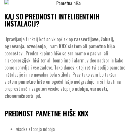
KAJ SO PREDNOSTI INTELIGENTNIH
INŠTALACIJ?
Upravljanje funkcij kot so vklop/izklop
razsvetljave, žaluzij,
ogrevanja, ozvočenja
,… vam
KNX sistem
ali
pametna hiša
poenostavi. Preden kupimo hišo se zanimamo o pasivni ali
nizkoenergijski hiši ter ali bomo imeli alarm, video nadzor in kako
bomo upravljali vse zadeve. Tako danes k tej rešitvi sodijo pametne
inštalacije in ne navadna bela stikala. Prav tako vam bo takšen
sistem
pametne hiše
omogočal lažjo nadgradnjo in si hkrati na
preprost način zagotovi visoko stopnjo
udobja, varnosti,
ekonomičnosti
ipd.
PREDNOST PAMETNE HIŠE KNX
visoka stopnja udobja