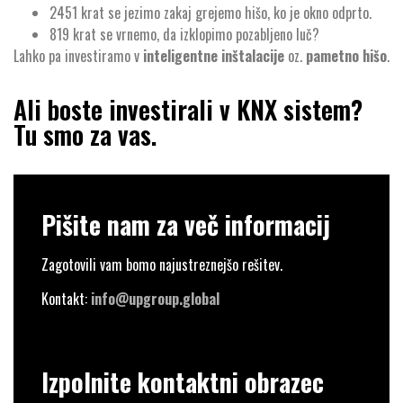
2451 krat se jezimo zakaj grejemo hišo, ko je okno odprto.
819 krat se vrnemo, da izklopimo pozabljeno luč?
Lahko pa investiramo v
inteligentne inštalacije
oz.
pametno hišo
.
Ali boste investirali v KNX sistem?
Tu smo za vas.
Pišite nam za več informacij
Zagotovili vam bomo najustreznejšo rešitev.
Kontakt:
info@upgroup.global
Izpolnite kontaktni obrazec